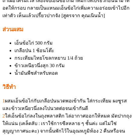
ถ้าเผื่อใครมีเวลาลองจับเอ็นข้อไก่มาหมักให้เปรี้ยวก่อนนำมาท
อดให้กรอบ กลายเป็นแหนมเอ็นข้อไก่เพิ่มความอร่อยเข้าไปอีก
เท่าตัว เห็นแล้วเปรี้ยวปากจัง [สูตรจาก คุณเนินน้ำ]
ส่วนผสม
เอ็นข้อไก่ 500 กรัม
เกลือป่น 1 ช้อนโต๊ะ
กระเทียมไทยโขลกหยาบ 1/4 ถ้วย
ข้าวเหนียวนึ่งสุก 30 กรัม
น้ำมันพืชสำหรับทอด
วิธีทำ
1
ผสมเอ็นข้อไก่กับเกลือป่นนวดพอเข้ากัน ใส่กระเทียม ผงชูรส
และข้าวเหนียวนึ่งลงไปนวดต่อจนเข้ากันดี
2
ใส่เอ็นข้อไก่ลงในถุงพลาสติก ไล่อากาศออกให้หมด มัดปากถุง
ให้แน่น (เคล็ดลับ : เราใช้การซีลหลาย ๆ ชั้นค่ะ แต่ไม่ใช่
สุญญากาศนะคะ) จากนั้นพักไว้ในอุณหภูมิห้อง 2 คืนหรือจน